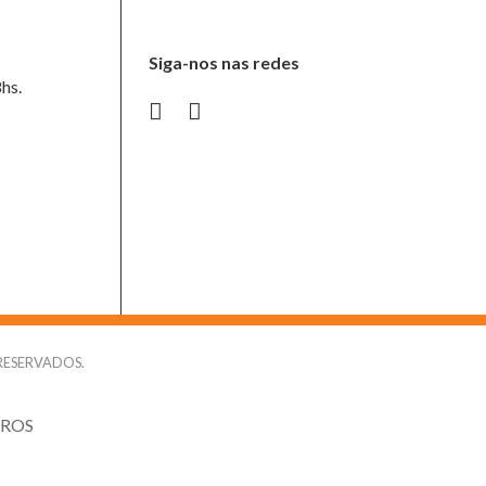
Siga-nos nas redes
8hs.
S RESERVADOS.
IROS