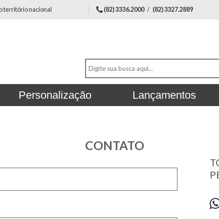
território nacional
(82) 3336.2000
/
(82) 3327.2889
Personalização
Lançamentos
CONTATO
T
P