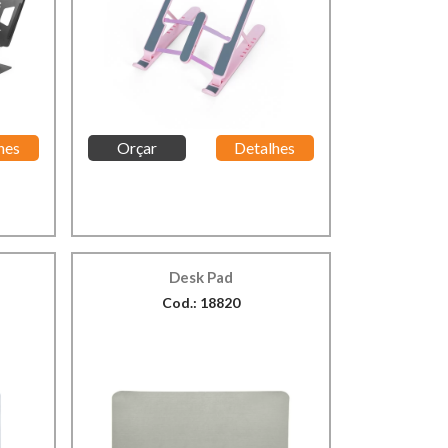
hes
Orçar
Detalhes
Desk Pad
Cod.: 18820