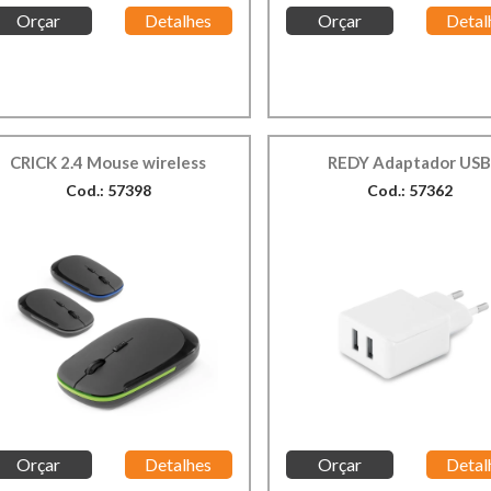
Orçar
Detalhes
Orçar
Detal
CRICK 2.4 Mouse wireless
REDY Adaptador US
Cod.: 57398
Cod.: 57362
Orçar
Detalhes
Orçar
Detal