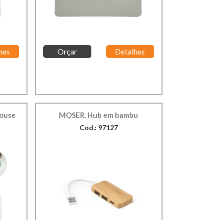
hes
Orçar
Detalhes
Mouse
MOSER. Hub em bambu
Cod.: 97127