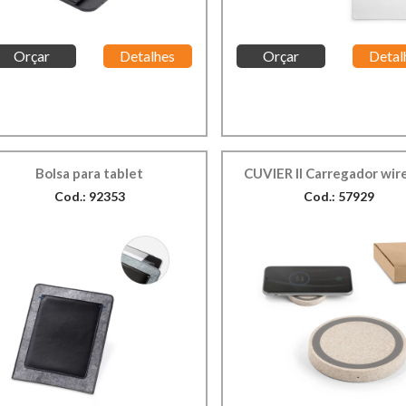
Orçar
Detalhes
Orçar
Detal
Bolsa para tablet
CUVIER II Carregador wir
Cod.: 92353
Cod.: 57929