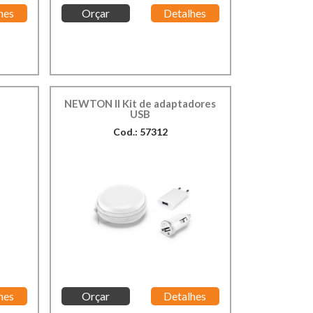
hes
Orçar
Detalhes
B
NEWTON II Kit de adaptadores
USB
Cod.: 57312
hes
Orçar
Detalhes