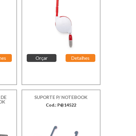
hes
Orçar
Detalhes
 DE
SUPORTE P/ NOTEBOOK
OK
Cod.: P@14522