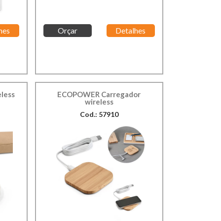
hes
Orçar
Detalhes
eless
ECOPOWER Carregador
wireless
Cod.: 57910