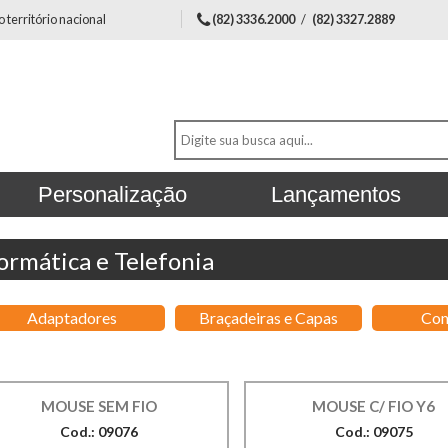
território nacional
(82) 3336.2000
/
(82) 3327.2889
Personalização
Lançamentos
ormática e Telefonia
Adaptadores
Braçadeiras e Capas
Com
MOUSE SEM FIO
MOUSE C/ FIO Y6
Cod.: 09076
Cod.: 09075