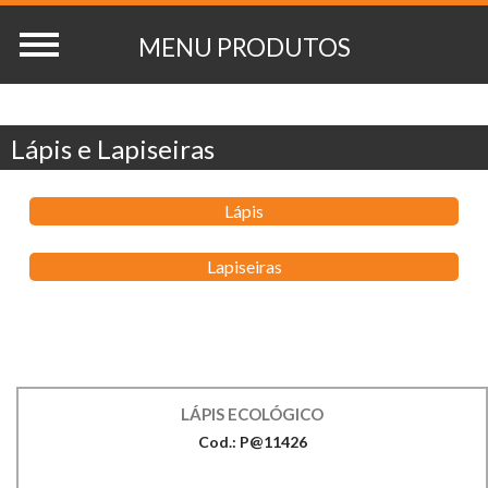
Lápis e Lapiseiras
Lápis
Lapiseiras
LÁPIS ECOLÓGICO
Cod.: P@11426