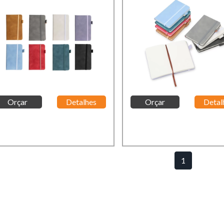
Orçar
Detalhes
Orçar
Detal
1