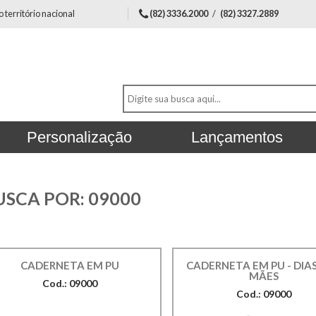
território nacional
(82) 3336.2000
/
(82) 3327.2889
Personalização
Lançamentos
USCA POR:
09000
CADERNETA EM PU
CADERNETA EM PU - DIA
MÃES
Cod.: 09000
Cod.: 09000